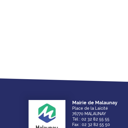
Mairie de Malaunay
Place de la Laïcité
76770 MALAUNAY
Tél : 02 32 82 55 55
Fax : 02 32 82 55 50