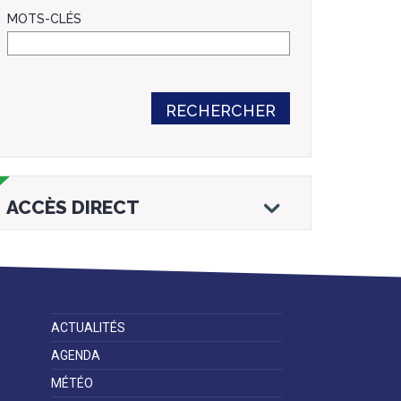
MOTS-CLÉS
RECHERCHER
ACCÈS DIRECT
ACTUALITÉS
Droits et
Vos services en
Annuaire des
démarches
ligne
services et
AGENDA
équipements de
la ville
MÉTÉO