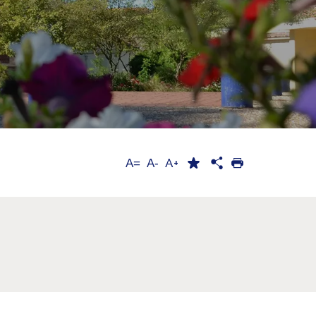
A+
A=
A-