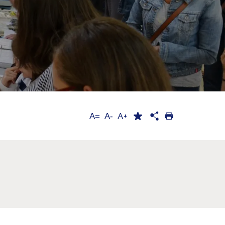
A+
A=
A-