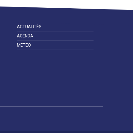
ACTUALITÉS
Droits et
Vos services en
Annuaire des
démarches
ligne
services et
AGENDA
équipements de
la ville
MÉTÉO
Espace famille
Malaunay, je
Numéros
participe !
d'urgence
Contactez-nous