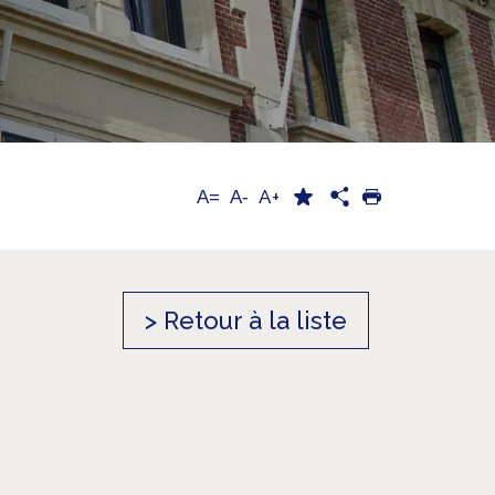
A+
A=
A-
> Retour à la liste