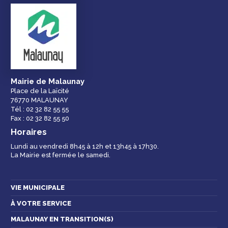
Droits et
Vos services en
Annuaire des
démarches
ligne
services et
équipements de la
ville
Mairie de Malaunay
Place de la Laïcité
76770 MALAUNAY
Espace famille
Malaunay, je
Numéros
Tél : 02 32 82 55 55
participe !
d'urgence
Fax : 02 32 82 55 50
Horaires
Lundi au vendredi 8h45 à 12h et 13h45 à 17h30.
La Mairie est fermée le samedi.
Contactez-nous
VIE MUNICIPALE
À VOTRE SERVICE
MALAUNAY EN TRANSITION(S)