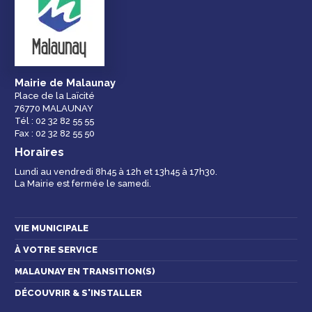
Droits et
Vos services en
Annuaire des
démarches
ligne
services et
équipements de la
ville
Mairie de Malaunay
Place de la Laïcité
76770 MALAUNAY
Espace famille
Malaunay, je
Numéros
Tél : 02 32 82 55 55
participe !
d'urgence
Fax : 02 32 82 55 50
Horaires
Lundi au vendredi 8h45 à 12h et 13h45 à 17h30.
La Mairie est fermée le samedi.
Contactez-nous
VIE MUNICIPALE
À VOTRE SERVICE
MALAUNAY EN TRANSITION(S)
DÉCOUVRIR & S'INSTALLER