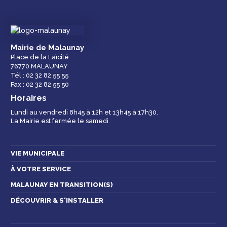
Droits et
Vos services en
Annuaire des
Mairie de Malaunay
démarches
ligne
services et
Place de la Laïcité
équipements de la
76770 MALAUNAY
ville
Tél : 02 32 82 55 55
Fax : 02 32 82 55 50
Horaires
Lundi au vendredi 8h45 à 12h et 13h45 à 17h30.
La Mairie est fermée le samedi.
Espace famille
Malaunay, je
Numéros
participe !
d'urgence
VIE MUNICIPALE
À VOTRE SERVICE
MALAUNAY EN TRANSITION(S)
Contactez-nous
DÉCOUVRIR & S'INSTALLER