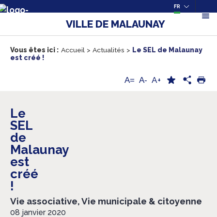
FR
VILLE DE MALAUNAY
Vous êtes ici :
Accueil
>
Actualités
>
Le SEL de Malaunay
est créé !
A+
A=
A-
Le
SEL
de
Malaunay
est
créé
!
Vie associative, Vie municipale & citoyenne
08 janvier 2020