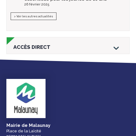
26 février 2025
> Voir les autres actualités
ACCÈS DIRECT
Droits et
Vos services en
Annuaire des
démarches
ligne
services et
équipements de la
ville
Mairie de Malaunay
Place de la Laïcité