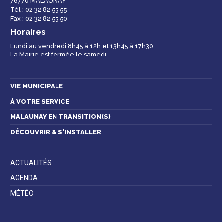
76770 MALAUNAY
Espace famille
Malaunay, je
Numéros
Tél : 02 32 82 55 55
participe !
d'urgence
Fax : 02 32 82 55 50
Horaires
Lundi au vendredi 8h45 à 12h et 13h45 à 17h30.
La Mairie est fermée le samedi.
Contactez-nous
VIE MUNICIPALE
À VOTRE SERVICE
MALAUNAY EN TRANSITION(S)
DÉCOUVRIR & S'INSTALLER
ACTUALITÉS
AGENDA
MÉTÉO