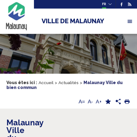
FR
VILLE DE MALAUNAY
Vous êtes ici :
Accueil
>
Actualités
>
Malaunay Ville du
bien commun
A+
A=
A-
Malaunay
Ville