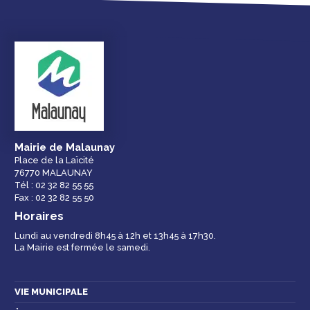
Droits et
Vos services en
Annuaire des
démarches
ligne
services et
équipements de la
ville
Mairie de Malaunay
Place de la Laïcité
76770 MALAUNAY
Espace famille
Malaunay, je
Numéros
Tél : 02 32 82 55 55
participe !
d'urgence
Fax : 02 32 82 55 50
Horaires
Lundi au vendredi 8h45 à 12h et 13h45 à 17h30.
La Mairie est fermée le samedi.
Contactez-nous
VIE MUNICIPALE