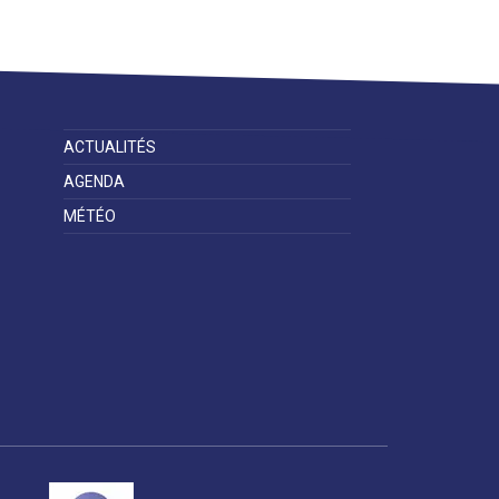
démarches
ligne
services et
équipements de
la ville
ACTUALITÉS
Espace famille
Malaunay, je
Numéros
participe !
d'urgence
AGENDA
MÉTÉO
Contactez-nous