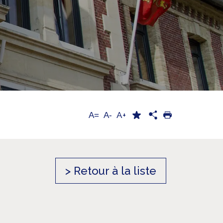
A+
A=
A-
> Retour à la liste