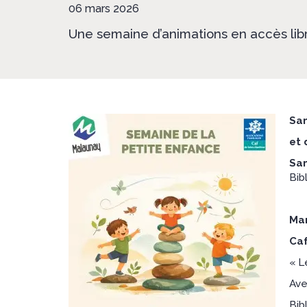
06 mars 2026
Une semaine d’animations en accès libr
Sam
et 
Sam
Bib
Mar
Caf
« L
Ave
Bib