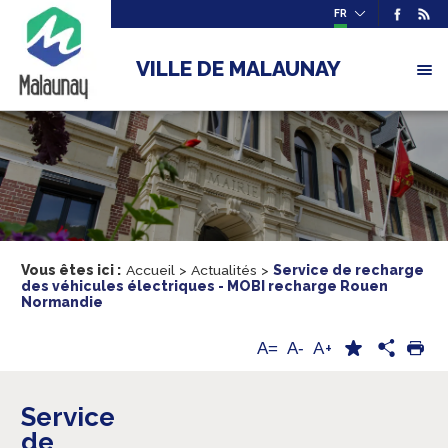
FR
VILLE DE MALAUNAY
Vous êtes ici :
Accueil
>
Actualités
>
Service de recharge
des véhicules électriques - MOBI recharge Rouen
Normandie
A+
A=
A-
Service
de