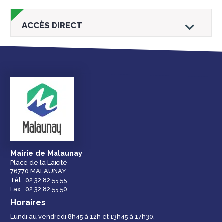
ACCÈS DIRECT
Droits et
Vos services en
Annuaire des
démarches
ligne
services et
équipements de la
ville
Mairie de Malaunay
Place de la Laïcité
76770 MALAUNAY
Espace famille
Malaunay, je
Numéros
Tél : 02 32 82 55 55
participe !
d'urgence
Fax : 02 32 82 55 50
Horaires
Lundi au vendredi 8h45 à 12h et 13h45 à 17h30.