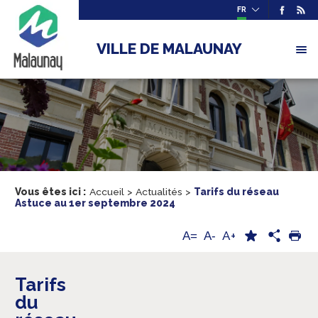
FR
VILLE DE MALAUNAY
Vous êtes ici :
Accueil
>
Actualités
>
Tarifs du réseau
Astuce au 1er septembre 2024
A+
A=
A-
Tarifs
du