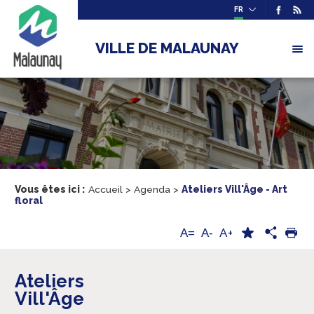
FR
VILLE DE MALAUNAY
Vous êtes ici :
Accueil
>
Agenda
>
Ateliers Vill'Âge - Art
floral
A+
A=
A-
Ateliers
Vill'Âge