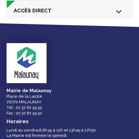
ACCÈS DIRECT
Droits et
Vos services en
Annuaire des
démarches
ligne
services et
équipements de la
ville
Mairie de Malaunay
Place de la Laïcité
76770 MALAUNAY
Espace famille
Malaunay, je
Numéros
Tél : 02 32 82 55 55
participe !
d'urgence
Fax : 02 32 82 55 50
Horaires
Lundi au vendredi 8h45 à 12h et 13h45 à 17h30.
La Mairie est fermée le samedi.