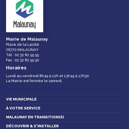
Droits et
Vos services en
Annuaire des
démarches
ligne
services et
équipements de la
ville
Mairie de Malaunay
Place de la Laïcité
76770 MALAUNAY
Espace famille
Malaunay, je
Numéros
Tél : 02 32 82 55 55
participe !
d'urgence
Fax : 02 32 82 55 50
Horaires
Lundi au vendredi 8h45 à 12h et 13h45 à 17h30.
La Mairie est fermée le samedi.
Contactez-nous
VIE MUNICIPALE
À VOTRE SERVICE
MALAUNAY EN TRANSITION(S)
DÉCOUVRIR & S'INSTALLER