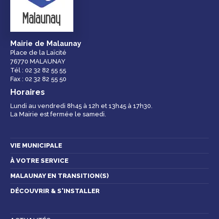
équipements de la
ville
Mairie de Malaunay
Place de la Laïcité
76770 MALAUNAY
Espace famille
Malaunay, je
Numéros
Tél : 02 32 82 55 55
participe !
d'urgence
Fax : 02 32 82 55 50
Horaires
Lundi au vendredi 8h45 à 12h et 13h45 à 17h30.
La Mairie est fermée le samedi.
Contactez-nous
VIE MUNICIPALE
À VOTRE SERVICE
MALAUNAY EN TRANSITION(S)
DÉCOUVRIR & S'INSTALLER