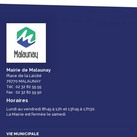
Droits et
Vos services en
Annuaire des
démarches
ligne
services et
équipements de la
ville
Mairie de Malaunay
Place de la Laïcité
76770 MALAUNAY
Espace famille
Malaunay, je
Numéros
Tél : 02 32 82 55 55
participe !
d'urgence
Fax : 02 32 82 55 50
Horaires
Lundi au vendredi 8h45 à 12h et 13h45 à 17h30.
La Mairie est fermée le samedi.
Contactez-nous
VIE MUNICIPALE