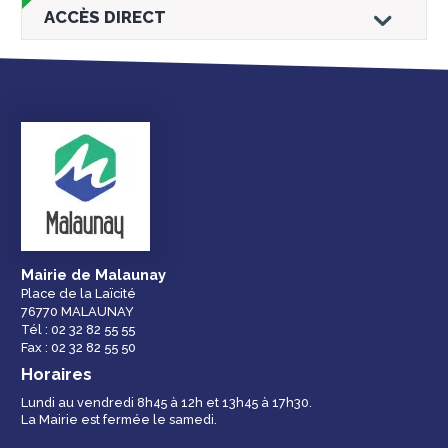
ACCÈS DIRECT
Droits et
Vos services en
Annuaire des
démarches
ligne
services et
équipements de la
ville
Mairie de Malaunay
Place de la Laïcité
76770 MALAUNAY
Espace famille
Malaunay, je
Numéros
Tél : 02 32 82 55 55
participe !
d'urgence
Fax : 02 32 82 55 50
Horaires
Lundi au vendredi 8h45 à 12h et 13h45 à 17h30.
La Mairie est fermée le samedi.
Contactez-nous