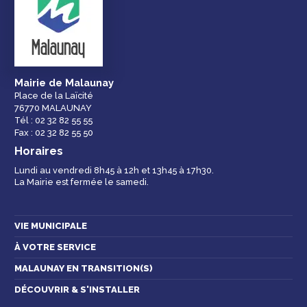
Droits et
Vos services en
Annuaire des
démarches
ligne
services et
équipements de la
ville
Mairie de Malaunay
Place de la Laïcité
76770 MALAUNAY
Espace famille
Malaunay, je
Numéros
Tél : 02 32 82 55 55
participe !
d'urgence
Fax : 02 32 82 55 50
Horaires
Lundi au vendredi 8h45 à 12h et 13h45 à 17h30.
La Mairie est fermée le samedi.
Contactez-nous
VIE MUNICIPALE
À VOTRE SERVICE
MALAUNAY EN TRANSITION(S)
DÉCOUVRIR & S'INSTALLER