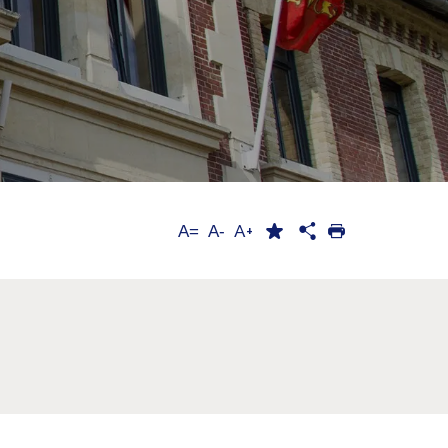
A+
A=
A-