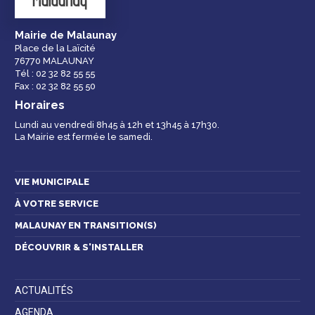
Mairie de Malaunay
Place de la Laïcité
76770 MALAUNAY
Espace famille
Malaunay, je
Numéros
Tél : 02 32 82 55 55
participe !
d'urgence
Fax : 02 32 82 55 50
Horaires
Lundi au vendredi 8h45 à 12h et 13h45 à 17h30.
La Mairie est fermée le samedi.
Contactez-nous
VIE MUNICIPALE
À VOTRE SERVICE
MALAUNAY EN TRANSITION(S)
DÉCOUVRIR & S'INSTALLER
ACTUALITÉS
AGENDA