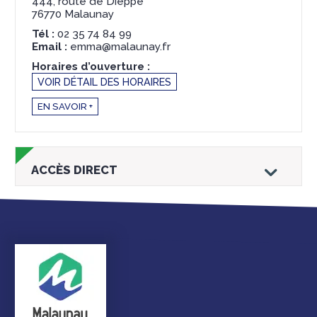
444, route de Dieppe
76770 Malaunay
Tél :
02 35 74 84 99
Email :
emma@malaunay.fr
Horaires d’ouverture :
VOIR DÉTAIL DES HORAIRES
EN SAVOIR +
ACCÈS DIRECT
Droits et
Vos services en
Annuaire des
démarches
ligne
services et
équipements de la
ville