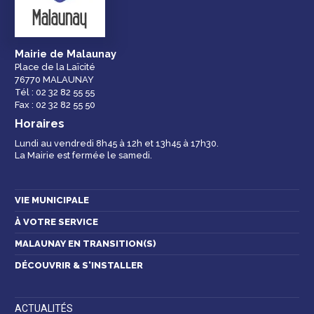
ville
Mairie de Malaunay
Place de la Laïcité
76770 MALAUNAY
Espace famille
Malaunay, je
Numéros
Tél : 02 32 82 55 55
participe !
d'urgence
Fax : 02 32 82 55 50
Horaires
Lundi au vendredi 8h45 à 12h et 13h45 à 17h30.
La Mairie est fermée le samedi.
Contactez-nous
VIE MUNICIPALE
À VOTRE SERVICE
MALAUNAY EN TRANSITION(S)
DÉCOUVRIR & S'INSTALLER
ACTUALITÉS