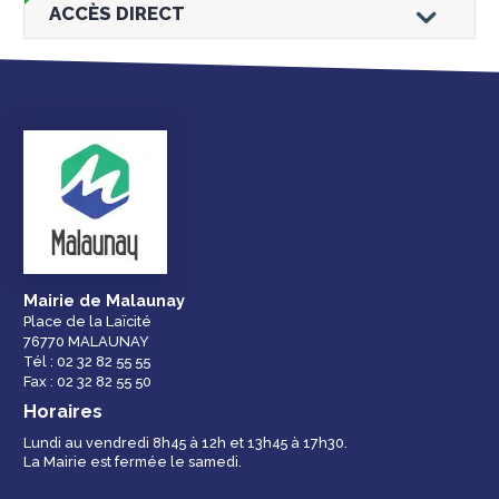
ACCÈS DIRECT
Droits et
Vos services en
Annuaire des
démarches
ligne
services et
équipements de la
ville
Mairie de Malaunay
Place de la Laïcité
76770 MALAUNAY
Espace famille
Malaunay, je
Numéros
Tél : 02 32 82 55 55
participe !
d'urgence
Fax : 02 32 82 55 50
Horaires
Lundi au vendredi 8h45 à 12h et 13h45 à 17h30.
La Mairie est fermée le samedi.
Contactez-nous