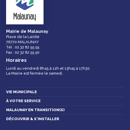
démarches
ligne
services et
équipements de la
ville
Mairie de Malaunay
Place de la Laïcité
76770 MALAUNAY
Espace famille
Malaunay, je
Numéros
Tél : 02 32 82 55 55
participe !
d'urgence
Fax : 02 32 82 55 50
Horaires
Lundi au vendredi 8h45 à 12h et 13h45 à 17h30.
La Mairie est fermée le samedi.
Contactez-nous
VIE MUNICIPALE
À VOTRE SERVICE
MALAUNAY EN TRANSITION(S)
DÉCOUVRIR & S'INSTALLER