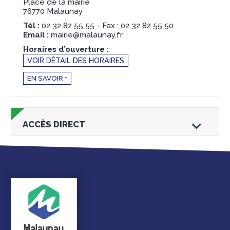
Place de la mairie
76770 Malaunay
Tél :
02 32 82 55 55 - Fax : 02 32 82 55 50
Email :
mairie@malaunay.fr
Horaires d’ouverture :
VOIR DÉTAIL DES HORAIRES
EN SAVOIR +
ACCÈS DIRECT
Droits et
Vos services en
Annuaire des
démarches
ligne
services et
équipements de la
ville