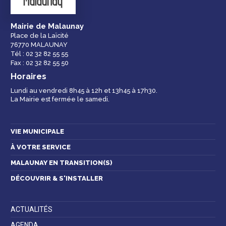
Mairie de Malaunay
Place de la Laïcité
76770 MALAUNAY
Espace famille
Malaunay, je
Numéros
Tél : 02 32 82 55 55
participe !
d'urgence
Fax : 02 32 82 55 50
Horaires
Lundi au vendredi 8h45 à 12h et 13h45 à 17h30.
La Mairie est fermée le samedi.
Contactez-nous
VIE MUNICIPALE
À VOTRE SERVICE
MALAUNAY EN TRANSITION(S)
DÉCOUVRIR & S'INSTALLER
ACTUALITÉS
AGENDA