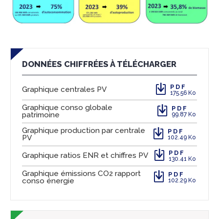
DONNÉES CHIFFRÉES À TÉLÉCHARGER
PDF
Graphique centrales PV
175.56 Ko
Graphique conso globale
PDF
patrimoine
99.87 Ko
Graphique production par centrale
PDF
PV
102.49 Ko
PDF
Graphique ratios ENR et chiffres PV
130.41 Ko
Graphique émissions CO2 rapport
PDF
conso énergie
102.29 Ko