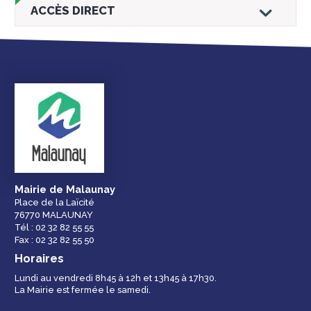
ACCÈS DIRECT
Droits et
Vos services en
Annuaire des
démarches
ligne
services et
équipements de la
ville
Mairie de Malaunay
Place de la Laïcité
76770 MALAUNAY
Espace famille
Malaunay, je
Numéros
Tél : 02 32 82 55 55
participe !
d'urgence
Fax : 02 32 82 55 50
Horaires
Lundi au vendredi 8h45 à 12h et 13h45 à 17h30.
La Mairie est fermée le samedi.
Contactez-nous