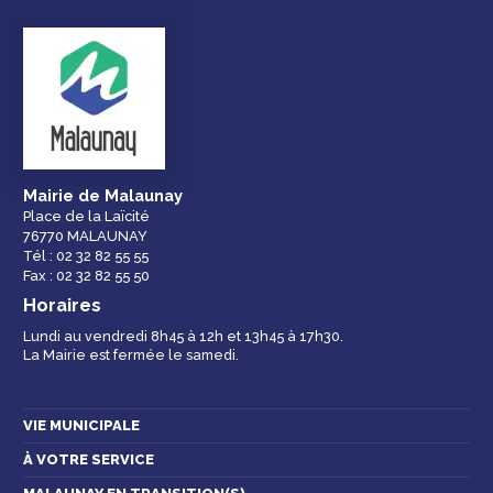
Droits et
Vos services en
Annuaire des
démarches
ligne
services et
équipements de la
ville
Mairie de Malaunay
Place de la Laïcité
76770 MALAUNAY
Espace famille
Malaunay, je
Numéros
Tél : 02 32 82 55 55
participe !
d'urgence
Fax : 02 32 82 55 50
Horaires
Lundi au vendredi 8h45 à 12h et 13h45 à 17h30.
La Mairie est fermée le samedi.
Contactez-nous
VIE MUNICIPALE
À VOTRE SERVICE