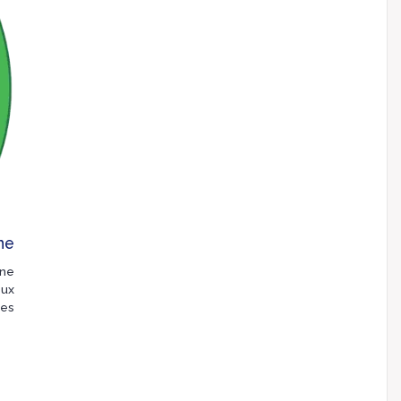
ne
une
eux
ges