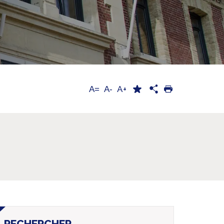
A+
A=
A-
RECHERCHER