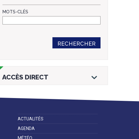
MOTS-CLÉS
RECHERCHER
ACCÈS DIRECT
ACTUALITÉS
Droits et
Vos services en
Annuaire des
démarches
ligne
services et
AGENDA
équipements de
la ville
MÉTÉO