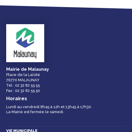
Droits et
Vos services en
Annuaire des
démarches
ligne
services et
équipements de la
ville
Mairie de Malaunay
Place de la Laïcité
76770 MALAUNAY
Espace famille
Malaunay, je
Numéros
Tél : 02 32 82 55 55
participe !
d'urgence
Fax : 02 32 82 55 50
Horaires
Lundi au vendredi 8h45 à 12h et 13h45 à 17h30.
La Mairie est fermée le samedi.
Contactez-nous
VIE MUNICIPALE