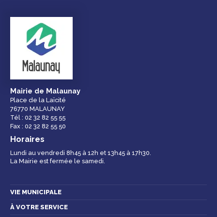
Droits et
Vos services en
Annuaire des
démarches
ligne
services et
équipements de la
ville
Mairie de Malaunay
Place de la Laïcité
76770 MALAUNAY
Espace famille
Malaunay, je
Numéros
Tél : 02 32 82 55 55
participe !
d'urgence
Fax : 02 32 82 55 50
Horaires
Lundi au vendredi 8h45 à 12h et 13h45 à 17h30.
La Mairie est fermée le samedi.
Contactez-nous
VIE MUNICIPALE
À VOTRE SERVICE