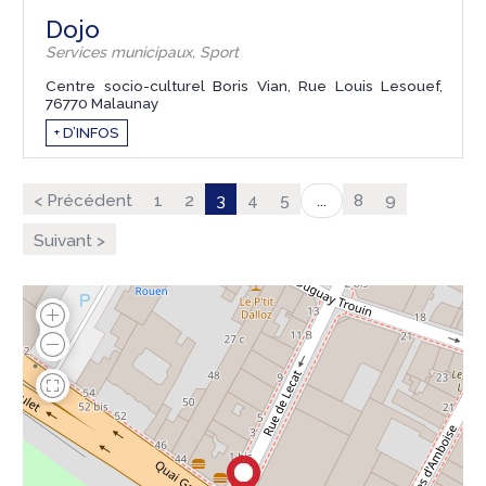
Dojo
Services municipaux, Sport
Centre socio-culturel Boris Vian, Rue Louis Lesouef,
76770 Malaunay
+ D’INFOS
< Précédent
1
2
3
4
5
8
9
...
Suivant >