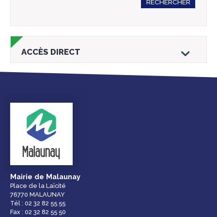
RECHERCHER
ACCÈS DIRECT
Droits et
Vos services en
Annuaire des
démarches
ligne
services et
équipements de la
ville
Mairie de Malaunay
Place de la Laïcité
76770 MALAUNAY
Espace famille
Malaunay, je
Numéros
Tél : 02 32 82 55 55
participe !
d'urgence
Fax : 02 32 82 55 50