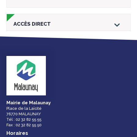
ACCÈS DIRECT
Droits et
Vos services en
Annuaire des
démarches
ligne
services et
équipements de la
ville
Mairie de Malaunay
Place de la Laïcité
76770 MALAUNAY
Espace famille
Malaunay, je
Numéros
Tél : 02 32 82 55 55
participe !
d'urgence
Fax : 02 32 82 55 50
Horaires