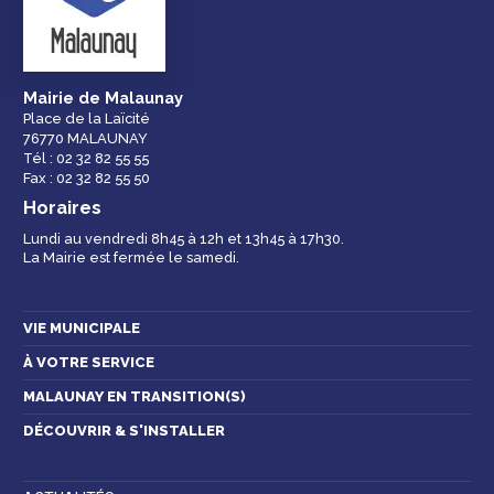
équipements de la
ville
Mairie de Malaunay
Place de la Laïcité
76770 MALAUNAY
Espace famille
Malaunay, je
Numéros
Tél : 02 32 82 55 55
participe !
d'urgence
Fax : 02 32 82 55 50
Horaires
Lundi au vendredi 8h45 à 12h et 13h45 à 17h30.
La Mairie est fermée le samedi.
Contactez-nous
VIE MUNICIPALE
À VOTRE SERVICE
MALAUNAY EN TRANSITION(S)
DÉCOUVRIR & S'INSTALLER