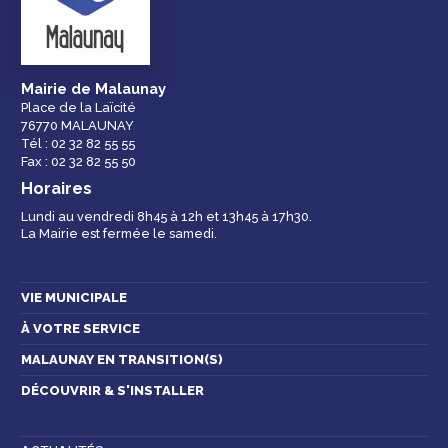
équipements de la
ville
Mairie de Malaunay
Place de la Laïcité
76770 MALAUNAY
Espace famille
Malaunay, je
Numéros
Tél : 02 32 82 55 55
participe !
d'urgence
Fax : 02 32 82 55 50
Horaires
Lundi au vendredi 8h45 à 12h et 13h45 à 17h30.
La Mairie est fermée le samedi.
Contactez-nous
VIE MUNICIPALE
À VOTRE SERVICE
MALAUNAY EN TRANSITION(S)
DÉCOUVRIR & S'INSTALLER