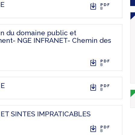
IE
PDF
B
on du domaine public et
ement- NGE INFRANET- Chemin des
PDF
B
IE
PDF
B
 ET SINTES IMPRATICABLES
PDF
B