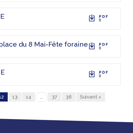
IE
PDF
B
lace du 8 Mai-Fête foraine
PDF
B
IE
PDF
B
12
13
14
37
38
Suivant >
...