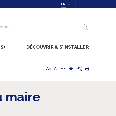
FR
S)
DÉCOUVRIR & S'INSTALLER
A+
A=
A-
u maire