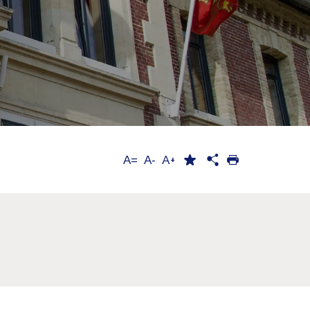
A+
A=
A-