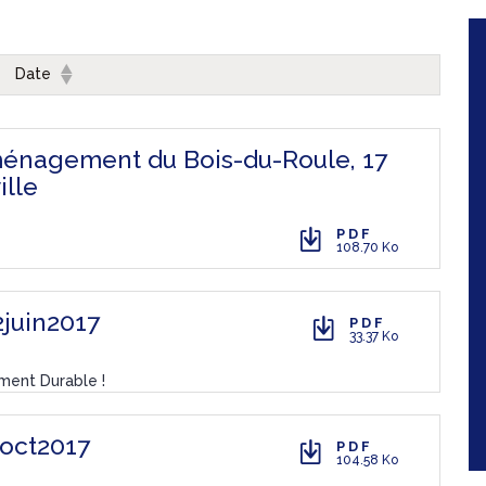
Date
ménagement du Bois-du-Roule, 17
ille
PDF
108.70 Ko
juin2017
PDF
33.37 Ko
ment Durable !
4oct2017
PDF
104.58 Ko