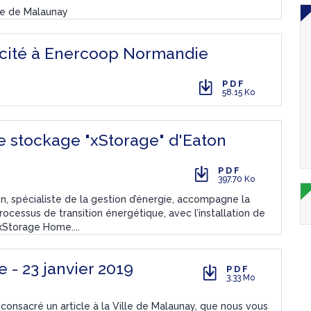
ise de Malaunay
icité à Enercoop Normandie
PDF
58.15 Ko
le stockage "xStorage" d'Eaton
PDF
397.70 Ko
n, spécialiste de la gestion d’énergie, accompagne la
essus de transition énergétique, avec l’installation de
xStorage Home....
e - 23 janvier 2019
PDF
3.33 Mo
a consacré un article à la Ville de Malaunay, que nous vous