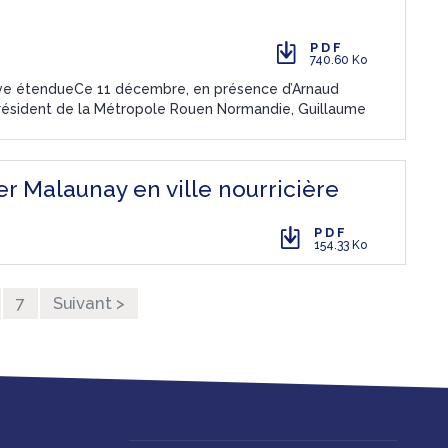
PDF
740.60 Ko
ive étendueCe 11 décembre, en présence d’Arnaud
résident de la Métropole Rouen Normandie, Guillaume
er Malaunay en ville nourricière
PDF
154.33 Ko
7
Suivant >