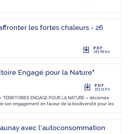
ffronter les fortes chaleurs - 26
PDF
181.66 Ko
itoire Engagé pour la Nature"
PDF
373.15 Ko
nce « TERRITOIRES ENGAGE POUR LA NATURE » décernée
de son engagement en faveur de la biodiversité pour les
alaunay avec l'autoconsommation