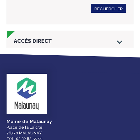
RECHERCHER
ACCÈS DIRECT
Droits et
Vos services en
Annuaire des
démarches
ligne
services et
équipements de la
ville
Mairie de Malaunay
Place de la Laïcité
76770 MALAUNAY
Espace famille
Malaunay, je
Numéros
Tél : 02 32 82 55 55
participe !
d'urgence