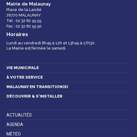
Mairie de Malaunay
Place de la Laïcité
76770 MALAUNAY
Espace famille
Malaunay, je
Numéros
Tél : 02 32 82 55 55
participe !
d'urgence
Fax : 02 32 82 55 50
Horaires
Lundi au vendredi 8h45 à 12h et 13h45 à 17h30.
La Mairie est fermée le samedi.
Contactez-nous
VIE MUNICIPALE
À VOTRE SERVICE
MALAUNAY EN TRANSITION(S)
DÉCOUVRIR & S'INSTALLER
ACTUALITÉS
AGENDA
MÉTÉO