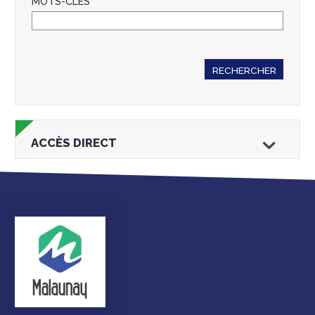
MOTS-CLÉS
RECHERCHER
ACCÈS DIRECT
Droits et
Vos services en
Annuaire des
démarches
ligne
services et
équipements de la
ville