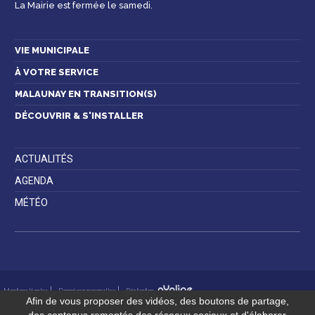
La Mairie est fermée le samedi.
Espace famille
Malaunay, je
Numéros
participe !
d'urgence
VIE MUNICIPALE
À VOTRE SERVICE
MALAUNAY EN TRANSITION(S)
Contactez-nous
DÉCOUVRIR & S'INSTALLER
ACTUALITÉS
AGENDA
MÉTÉO
Mentions légales
Données personnelles
Réalisation
Afin de vous proposer des vidéos, des boutons de partage,