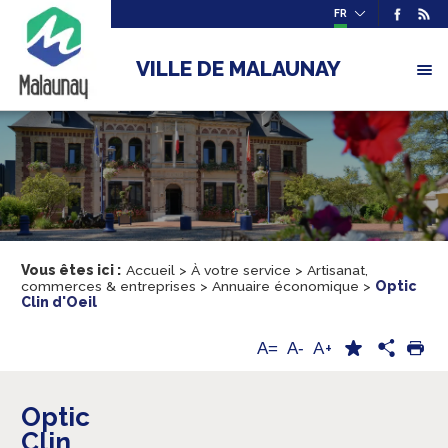
FR
VILLE DE MALAUNAY
Vous êtes ici :
Accueil
>
À votre service
>
Artisanat,
commerces & entreprises
>
Annuaire économique
>
Optic
Clin d'Oeil
A+
A=
A-
Optic
Clin