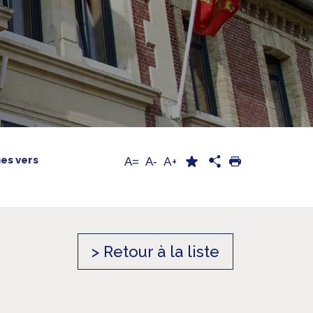
nes vers
A+
A=
A-
> Retour à la liste