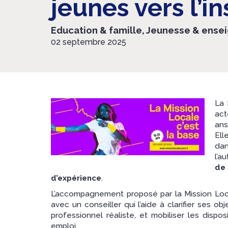
jeunes vers l’in
Education & famille, Jeunesse & ens
02 septembre 2025
La 
act
ans
Ell
dan
l’a
de
d’expérience
.
L’accompagnement proposé par la Mission Local
avec un conseiller qui l’aide à clarifier ses ob
professionnel réaliste, et mobiliser les disp
emploi.