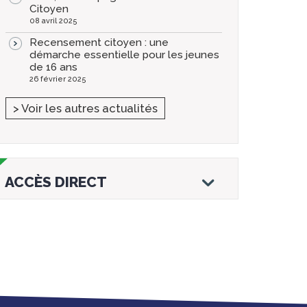
Citoyen
08 avril 2025
Recensement citoyen : une
démarche essentielle pour les jeunes
de 16 ans
26 février 2025
> Voir les autres actualités
ACCÈS DIRECT
Droits et
Vos services en
Annuaire des
démarches
ligne
services et
équipements de