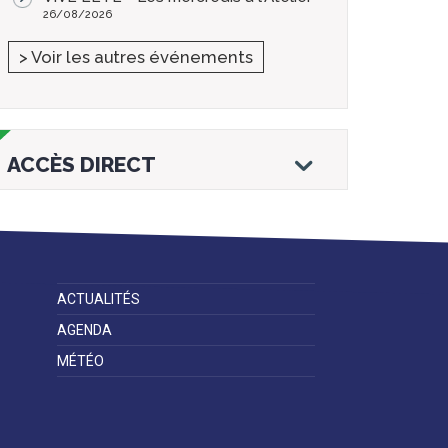
26/08/2026
> Voir les autres événements
ACCÈS DIRECT
ACTUALITÉS
Droits et
Vos services en
Annuaire des
démarches
ligne
services et
AGENDA
équipements de
la ville
MÉTÉO