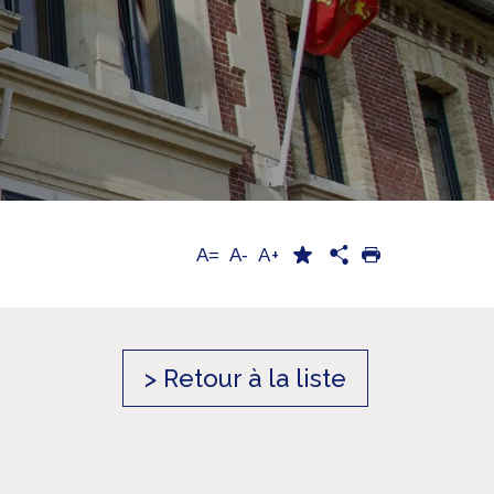
A+
A=
A-
> Retour à la liste