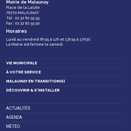
Mairie de Malaunay
Place de la Laïcité
76770 MALAUNAY
Espace famille
Malaunay, je
Numéros
Tél : 02 32 82 55 55
participe !
d'urgence
Fax : 02 32 82 55 50
Horaires
Lundi au vendredi 8h45 à 12h et 13h45 à 17h30.
La Mairie est fermée le samedi.
Contactez-nous
VIE MUNICIPALE
À VOTRE SERVICE
MALAUNAY EN TRANSITION(S)
DÉCOUVRIR & S'INSTALLER
ACTUALITÉS
AGENDA
MÉTÉO