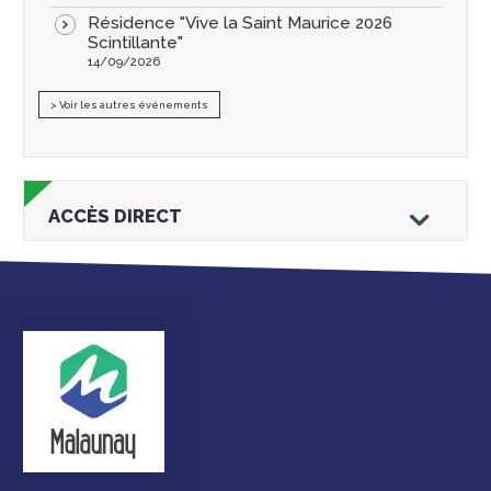
Résidence "Vive la Saint Maurice 2026
Scintillante"
14/09/2026
> Voir les autres événements
ACCÈS DIRECT
Droits et
Vos services en
Annuaire des
démarches
ligne
services et
équipements de la
ville