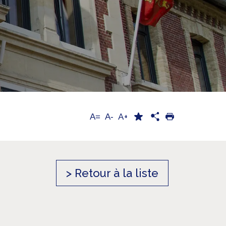
A+
A=
A-
> Retour à la liste