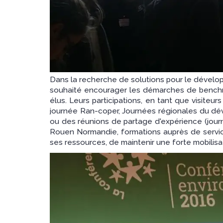
Dans la recherche de solutions pour le développ
souhaité encourager les démarches de bench
élus. Leurs participations, en tant que visiteur
journée Ran-coper, Journées régionales du d
ou des réunions de partage d'expérience (journ
Rouen Normandie, formations auprès de services 
ses ressources, de maintenir une forte mobilisa