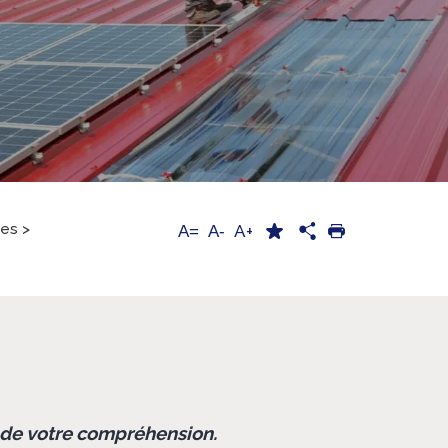
ces
>
A+
A=
A-
i de votre compréhension.