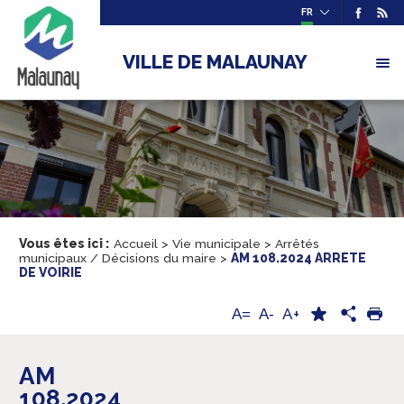
FR
VILLE DE MALAUNAY
Vous êtes ici :
Accueil
>
Vie municipale
>
Arrêtés
municipaux / Décisions du maire
>
AM 108.2024 ARRETE
DE VOIRIE
A+
A=
A-
AM
108.2024