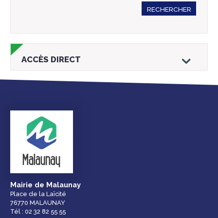
RECHERCHER
ACCÈS DIRECT
Droits et
Vos services en
Annuaire des
démarches
ligne
services et
équipements de la
ville
Mairie de Malaunay
Place de la Laïcité
76770 MALAUNAY
Espace famille
Malaunay, je
Numéros
Tél : 02 32 82 55 55
participe !
d'urgence