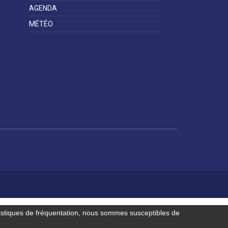
démarches
ligne
services et
AGENDA
équipements de
la ville
MÉTÉO
Espace famille
Malaunay, je
Numéros
participe !
d'urgence
Contactez-nous
istiques de fréquentation, nous sommes susceptibles de