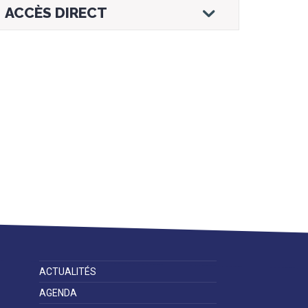
ACCÈS DIRECT
Droits et
Vos services en
Annuaire des
démarches
ligne
services et
équipements de
la ville
Espace famille
Malaunay, je
Numéros
participe !
d'urgence
ACTUALITÉS
AGENDA