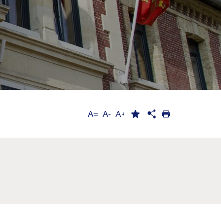
A+
A=
A-