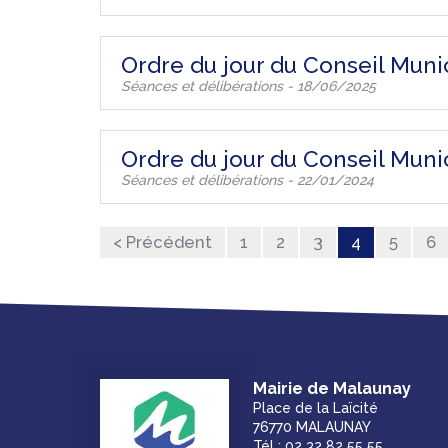
Ordre du jour du Conseil Munic
Séances et délibérations - 18/06/2025
Ordre du jour du Conseil Munic
Séances et délibérations - 22/01/2024
< Précédent
1
2
3
4
5
6
Mairie de Malaunay
Place de la Laïcité
76770 MALAUNAY
Tél : 02 32 82 55 55