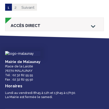
1
2
Suivant
ACCÈS DIRECT
Droits et
Vos services en
Annuaire des
Mairie de Malaunay
démarches
ligne
services et
Place de la Laïcité
équipements de la
76770 MALAUNAY
ville
Tél : 02 32 82 55 55
Fax : 02 32 82 55 50
Horaires
Lundi au vendredi 8h45 à 12h et 13h45 à 17h30.
La Mairie est fermée le samedi.
Espace famille
Malaunay, je
Numéros
participe !
d'urgence