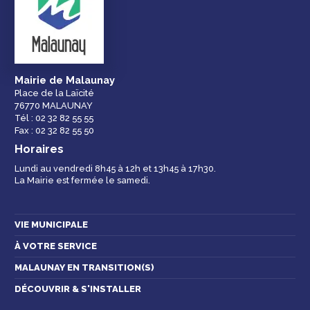
Droits et
Vos services en
Annuaire des
démarches
ligne
services et
équipements de la
ville
Mairie de Malaunay
Place de la Laïcité
76770 MALAUNAY
Espace famille
Malaunay, je
Numéros
Tél : 02 32 82 55 55
participe !
d'urgence
Fax : 02 32 82 55 50
Horaires
Lundi au vendredi 8h45 à 12h et 13h45 à 17h30.
La Mairie est fermée le samedi.
Contactez-nous
VIE MUNICIPALE
À VOTRE SERVICE
MALAUNAY EN TRANSITION(S)
DÉCOUVRIR & S'INSTALLER