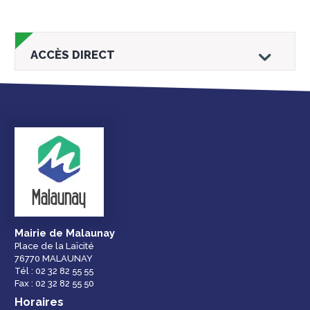
ACCÈS DIRECT
Droits et
Vos services en
Annuaire des
démarches
ligne
services et
équipements de la
ville
Mairie de Malaunay
Place de la Laïcité
76770 MALAUNAY
Espace famille
Malaunay, je
Numéros
Tél : 02 32 82 55 55
participe !
d'urgence
Fax : 02 32 82 55 50
Horaires